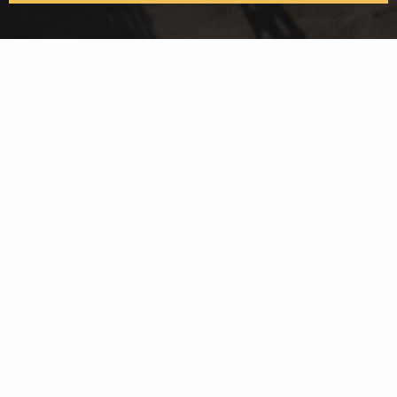
Ut enim ad minim veniam, quis nostrud exercitation ullamco laboris nisi ut
aliquip ex ea commodo consequat. Duis aute irure dolor in reprehenderit in
voluptate velit esse cillum dolore eu fugiat nulla pariatur.
CONTATTACI