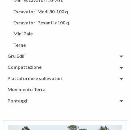
Autocarri Cassonati Ribaltabili con Gru Pat. B <
Mini Escavatori 10-70 q
35q
Escavatori Medi 80-100 q
Escavatori Pesanti >100 q
Mini Pale
Terne
Gru Edili
Compattazione
Gru a torre Potain
Piattaforme e sollevatori
Dynapac
Movimento Terra
Autogru
Ponteggi
Sollevatori Telescopici
Ponteggio zincato CETA